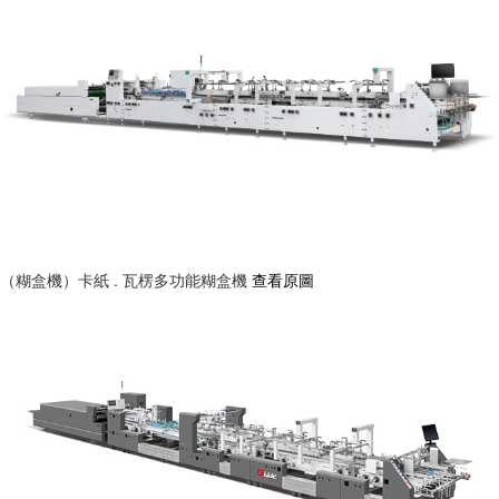
（糊盒機）卡紙 . 瓦楞多功能糊盒機
查看原圖