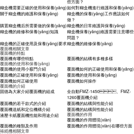
些方面？
糊盒機需要正確的使用和保養(yǎng)
如何對糊盒機進行維護和保養(yǎng)
關于糊盒機的維護和保養(yǎng)
糊盒機的保養(yǎng)工作應該如何
做？
購置糊盒機后所需要做的保養(yǎng)
糊盒機的日常維護與保養(yǎng)
糊盒機的維修和保養(yǎng)知識
糊盒機保養(yǎng)維護需要注意哪些
問題？
糊盒機的正確使用及保養(yǎng)要求
糊盒機的維修保養(yǎng)
覆面機相關文章
覆面機的特點
覆面機有哪些特點
覆面機的結構有多種多樣
覆面機的使用和保養(yǎng)
覆面機的使用小竅門介紹
覆面機如何的正確使用和保養(yǎng)
覆面機的正確使用和保養(yǎng)
覆面機的使用和保養(yǎng)
覆面機如何正確使用
覆面機如何操作
覆面機的介紹
固德為大家介紹覆面機的組成
全自動FMZ-1450、FMZ-
1260覆面機介紹
覆面機的若干款式的介紹
覆面機的結構與性能介紹
覆面機送紙和定位機構介紹
覆面機的結構與性能介紹
覆面機的作用
液壓卡紙覆面機性能和用途介紹
覆面機的作用體現(xiàn)
覆面機的種類及作用
覆面機的作用體現(xiàn)在哪些方面
裱紙機相關文章