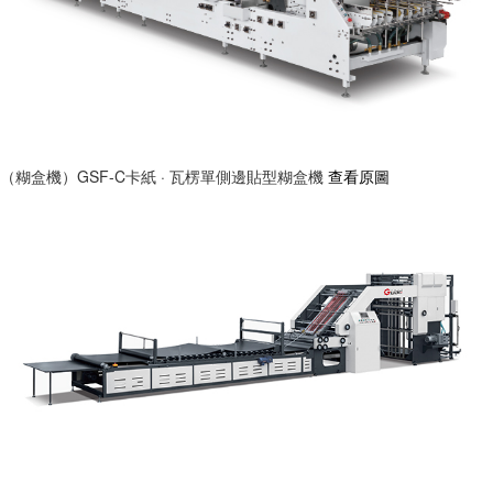
（糊盒機）GSF-C卡紙 · 瓦楞單側邊貼型糊盒機
查看原圖