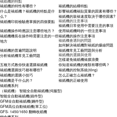
裱紙機的特點
裱紙機的特性有哪些？
裱紙機的結構特點
什么是裱紙機？裱紙機的特點是什
影響裱紙機裱貼質量的因素有哪些？
么？
裱紙機的裝裱速度取決于哪些因素?
裱紙機的注意事項
裱紙機印前檢驗應掌握的四個要點
裱紙機日常使用中需要注意的事項
裱紙機操作時應該注意哪些地方？
使用裱紙機時的一些注意事項
裱紙機機長在操作時需要注意的一些
裱紙機的操作注意事項
裱紙機會遇到的問題
地方
如何解決裱紙機對裱紙的爆線問題
裱紙機的普遍問題說明
裱紙機常見工藝問題與分析
裱紙機的選購與使用
分析裱紙機常見工藝問題
怎樣避免裱紙機裱膜浪費
五種方式教你快速選購裱紙機
你知道裱紙機的種類有哪些嗎？
裱紙機選購技巧都有哪些?
裱紙機的控制系統(tǒng)
裱紙機的選購小技巧
怎么正確怎么裱紙機？
裱紙機是干什么的？
裱紙機的正確使用
裱紙機系列
（裱紙機） 智能全自動裱紙機(伺服型)
智能全自動裱紙機(鑄件型)
GFM全自動裱紙機(鋼件型)
GFM高位自動裱紙機(單工位)
GFS- 1450/1650 翻轉收紙機
糊盒機系列