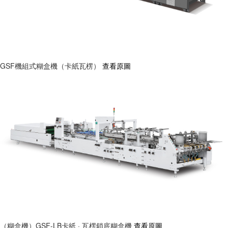
GSF機組式糊盒機（卡紙瓦楞）
查看原圖
（糊盒機）GSF-LB卡紙 · 瓦楞鎖底糊盒機
查看原圖