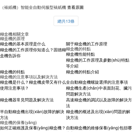
（裱紙機）智能全自動伺服型裱紙機
查看原圖
總共13條
糊盒機相關文章
糊盒機的原理
糊盒機的基本原理是什么
關于糊盒機的工作原理
糊盒機的特點
糊盒機的工作原理你知道么？固德糊
糊盒機性能特點
盒機告訴你
糊盒機的工作原理及參數(shù)特點
等介紹
糊盒機的特點
糊盒機的特點介紹
糊盒機的注意事項以及解決方法
糊盒機是什么？糊盒機皮帶又有什么
全自動糊盒機螺旋選擇的注意事項
使用注意事項？
糊盒機生產(chǎn)中表面刮花、臟污
問題解決方法
糊盒機器常見問題及解決方法
高速糊盒機的調試以及故障的解決方
法
半自動糊盒機出現(xiàn)故障的解決
糊盒機的概述及出現(xiàn)問題的解
方法
決方法
糊盒機的保養(yǎng)
如何正確維護及保養(yǎng)糊盒機？
自動糊盒機的維修保養(yǎng)包括哪