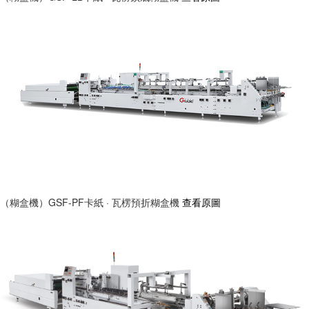
（糊盒機）GSF-PF卡紙 · 瓦楞預折糊盒機
查看原圖