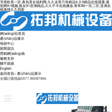
另类欧美一区,夜色美女福利网,久久这里只有精品9,久9精品在线观看,最
色网91视频,熟女91亚洲精品,久久不卡在线播放,青草AV一区二区,亚洲在
线激情久久四射
網(wǎng)站首頁
產(chǎn)品展示
視頻中心
新聞資訊
營銷網(wǎng)絡
服務支持
關于固德
English
返回首頁
>
產(chǎn)品展示
全國訂購熱線0577-86087966
“智能贊美生活，為裱糊而提速”