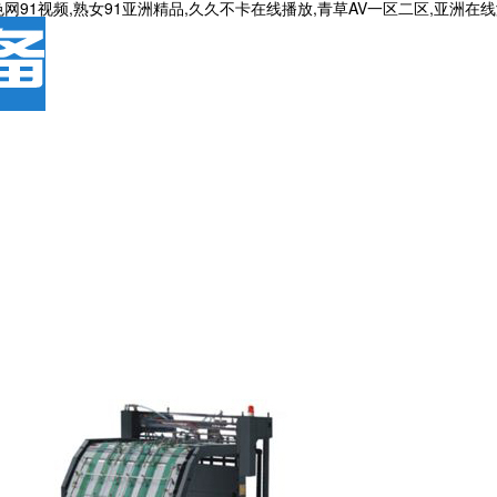
网91视频,熟女91亚洲精品,久久不卡在线播放,青草AV一区二区,亚洲在