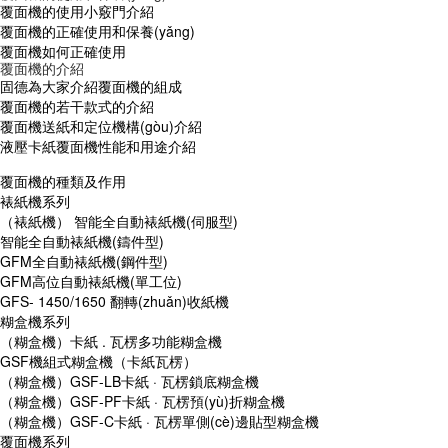
覆面機的使用小竅門介紹
覆面機的正確使用和保養(yǎng)
覆面機如何正確使用
覆面機的介紹
固德為大家介紹覆面機的組成
覆面機的若干款式的介紹
覆面機送紙和定位機構(gòu)介紹
液壓卡紙覆面機性能和用途介紹
覆面機的種類及作用
裱紙機系列
（裱紙機） 智能全自動裱紙機(伺服型)
智能全自動裱紙機(鑄件型)
GFM全自動裱紙機(鋼件型)
GFM高位自動裱紙機(單工位)
GFS- 1450/1650 翻轉(zhuǎn)收紙機
糊盒機系列
（糊盒機）卡紙 . 瓦楞多功能糊盒機
GSF機組式糊盒機（卡紙瓦楞）
（糊盒機）GSF-LB卡紙 · 瓦楞鎖底糊盒機
（糊盒機）GSF-PF卡紙 · 瓦楞預(yù)折糊盒機
（糊盒機）GSF-C卡紙 · 瓦楞單側(cè)邊貼型糊盒機
覆面機系列