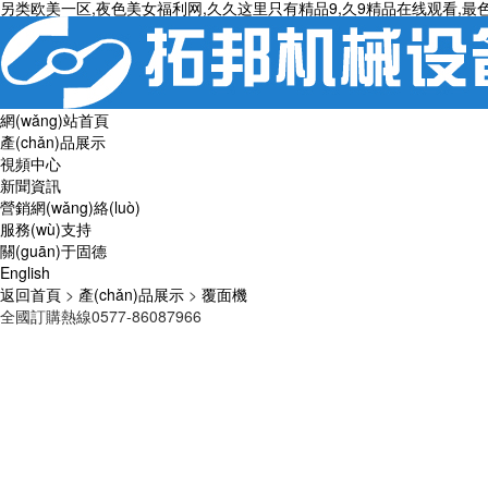
另类欧美一区,夜色美女福利网,久久这里只有精品9,久9精品在线观看,最色
網(wǎng)站首頁
產(chǎn)品展示
視頻中心
新聞資訊
營銷網(wǎng)絡(luò)
服務(wù)支持
關(guān)于固德
English
返回首頁
>
產(chǎn)品展示
>
覆面機
全國訂購熱線0577-86087966