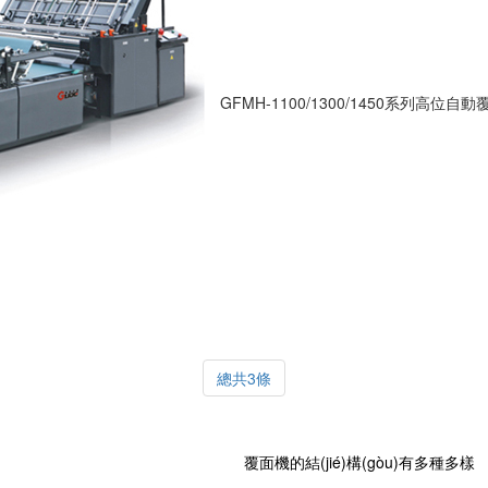
GFMH-1100/1300/1450系列高位自
總共3條
覆面機的結(jié)構(gòu)有多種多樣